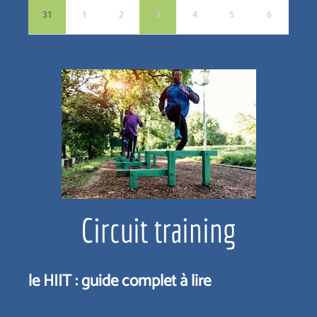
31
1
2
3
4
5
6
Circuit training
le HIIT : guide complet à lire