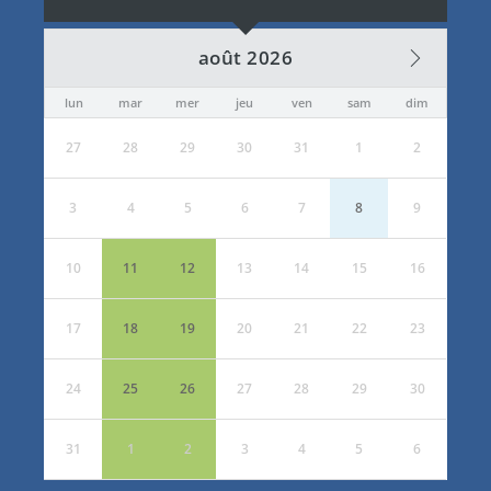
août 2026
lun
mar
mer
jeu
ven
sam
dim
27
28
29
30
31
1
2
3
4
5
6
7
8
9
10
11
12
13
14
15
16
17
18
19
20
21
22
23
24
25
26
27
28
29
30
31
1
2
3
4
5
6